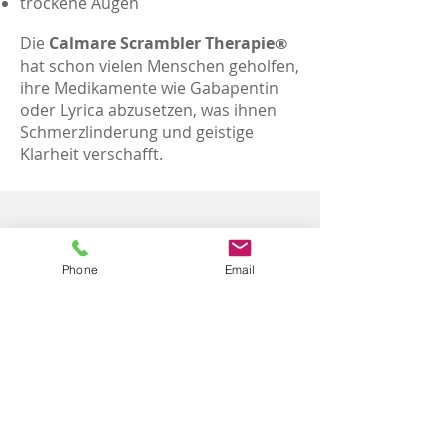
trockene Augen
Die
Calmare Scrambler Therapie
®
hat schon vielen Menschen geholfen,
ihre Medikamente wie Gabapentin
oder Lyrica abzusetzen, was ihnen
Schmerzlinderung und geistige
Klarheit verschafft.
© 2023 Alle Rechte vorbehalten
Cookies
Impressum
Datenschutz
Phone
Email