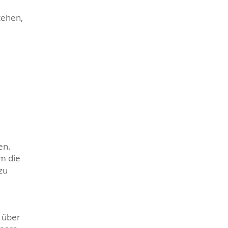
tehen,
en.
m die
zu
s über