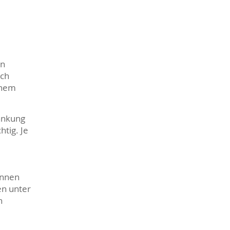
en
ich
inem
rankung
tig. Je
önnen
en unter
n